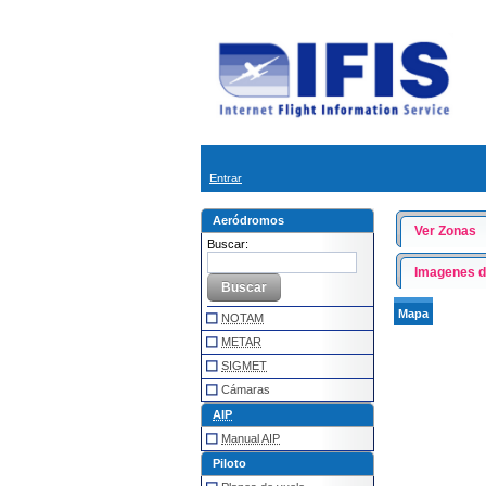
Entrar
Aeródromos
Ver Zonas
Buscar:
Imagenes de
Mapa
NOTAM
METAR
SIGMET
Cámaras
AIP
Manual AIP
Piloto