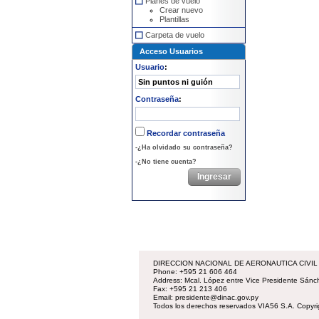
Planes de vuelo
Crear nuevo
Plantillas
Carpeta de vuelo
Acceso Usuarios
Usuario
:
Contraseña
:
Recordar contraseña
-¿Ha olvidado su contraseña?
-¿No tiene cuenta?
DIRECCION NACIONAL DE AERONAUTICA CIVIL
Phone: +595 21 606 464
Address: Mcal. López entre Vice Presidente Sánc
Fax: +595 21 213 406
Email: presidente@dinac.gov.py
Todos los derechos reservados VIA56 S.A. Copyr